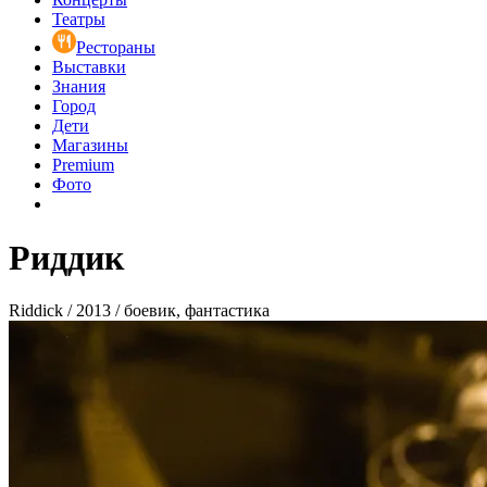
Театры
Рестораны
Выставки
Знания
Город
Дети
Магазины
Premium
Фото
Риддик
Riddick / 2013 / боевик, фантастика