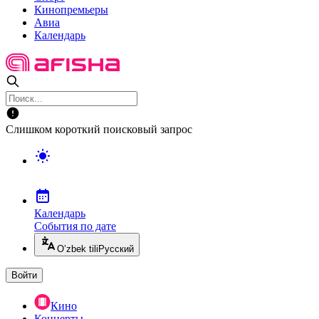
Кинопремьеры
Авиа
Календарь
Слишком короткий поисковый запрос
Календарь
События по дате
O’zbek tili
Русский
Войти
Кино
Концерты