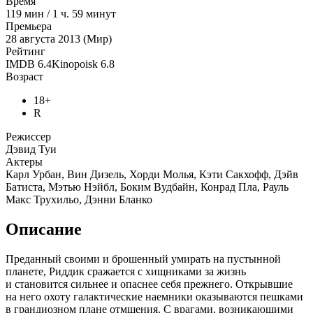
Время
119
мин
/
1 ч. 59 минут
Премьера
28 августа 2013 (Мир)
Рейтинг
IMDB
6.4
Kinopoisk
6.8
Возраст
18+
R
Режиссер
Дэвид Туи
Актеры
Карл Урбан, Вин Дизель, Хорди Молья, Кэти Сакхофф, Дэйв
Батиста, Мэтью Нэйбл, Боким Вудбайн, Конрад Пла, Рауль
Макс Трухильо, Дэнни Бланко
Описание
Преданный своими и брошенный умирать на пустынной
планете, Риддик сражается с хищниками за жизнь
и становится сильнее и опаснее себя прежнего. Открывшие
на него охоту галактические наемники оказываются пешками
в грандиозном плане отмщения. С врагами, возникающими