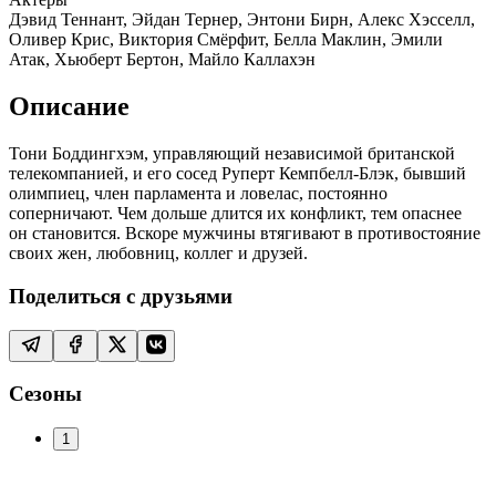
Дэвид Теннант, Эйдан Тернер, Энтони Бирн, Алекс Хэсселл,
Оливер Крис, Виктория Смёрфит, Белла Маклин, Эмили
Атак, Хьюберт Бертон, Майло Каллахэн
Описание
Тони Боддингхэм, управляющий независимой британской
телекомпанией, и его сосед Руперт Кемпбелл-Блэк, бывший
олимпиец, член парламента и ловелас, постоянно
соперничают. Чем дольше длится их конфликт, тем опаснее
он становится. Вскоре мужчины втягивают в противостояние
своих жен, любовниц, коллег и друзей.
Поделиться с друзьями
Сезоны
1