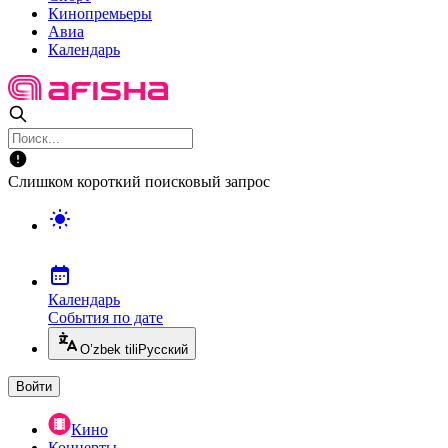
Кинопремьеры
Авиа
Календарь
Слишком короткий поисковый запрос
Календарь
События по дате
O’zbek tili
Русский
Войти
Кино
Концерты