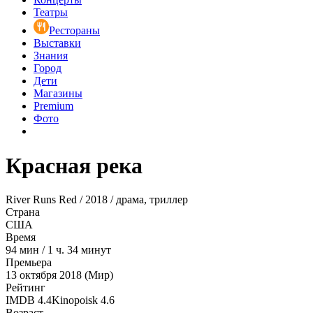
Театры
Рестораны
Выставки
Знания
Город
Дети
Магазины
Premium
Фото
Красная река
River Runs Red / 2018 / драма, триллер
Страна
США
Время
94
мин
/
1 ч. 34 минут
Премьера
13 октября 2018 (Мир)
Рейтинг
IMDB
4.4
Kinopoisk
4.6
Возраст