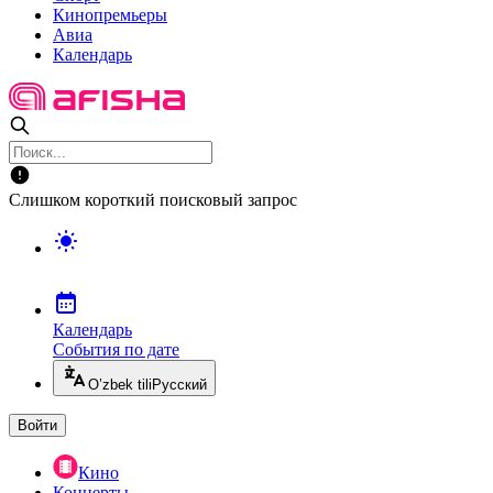
Кинопремьеры
Авиа
Календарь
Слишком короткий поисковый запрос
Календарь
События по дате
O’zbek tili
Русский
Войти
Кино
Концерты