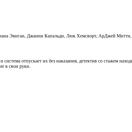
иана Эвиган, Джанни Капальди, Люк Хемсворт, АрДжей Митти,
 и система отпускает их без наказания, детектив со стажем нах
ие в свои руки.