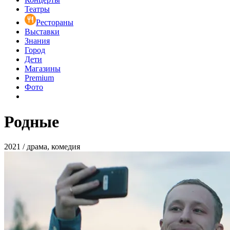
Театры
Рестораны
Выставки
Знания
Город
Дети
Магазины
Premium
Фото
Родные
2021 / драма, комедия