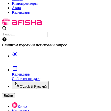
Кинопремьеры
Авиа
Календарь
Слишком короткий поисковый запрос
Календарь
События по дате
O’zbek tili
Русский
Войти
Кино
Концерты