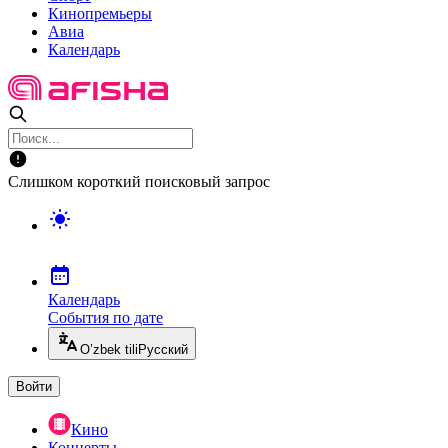
Кинопремьеры
Авиа
Календарь
Слишком короткий поисковый запрос
Календарь
События по дате
O’zbek tili
Русский
Войти
Кино
Концерты