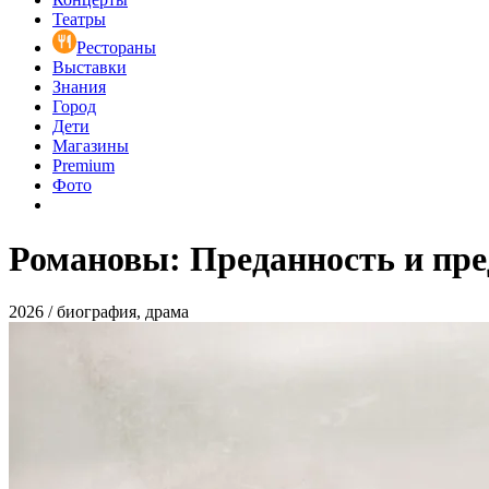
Театры
Рестораны
Выставки
Знания
Город
Дети
Магазины
Premium
Фото
Романовы: Преданность и пре
2026 / биография, драма