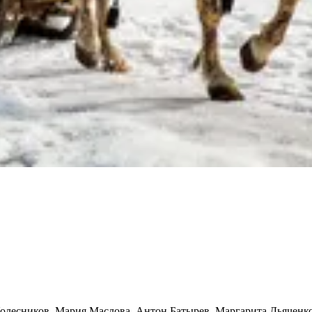
Колесников, Мария Маслова, Антон Батырев, Маргарита Дьяченк