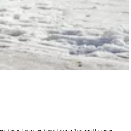
ова, Денис Пропалов, Дарья Похило, Тинатин Пачкория