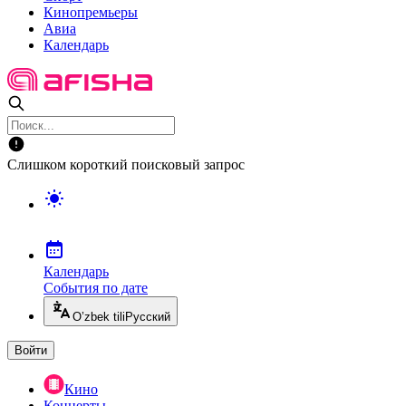
Кинопремьеры
Авиа
Календарь
Слишком короткий поисковый запрос
Календарь
События по дате
O’zbek tili
Русский
Войти
Кино
Концерты