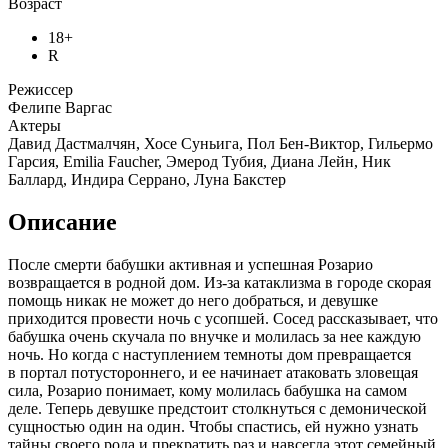
Возраст
18+
R
Режиссер
Фелипе Варгас
Актеры
Давид Дастмалчян, Хосе Суньига, Пол Бен-Виктор, Гильермо
Гарсия, Emilia Faucher, Эмерод Тубия, Диана Лейн, Ник
Баллард, Индира Серрано, Луна Бакстер
Описание
После смерти бабушки активная и успешная Розарио
возвращается в родной дом. Из-за катаклизма в городе скорая
помощь никак не может до него добраться, и девушке
приходится провести ночь с усопшей. Сосед рассказывает, что
бабушка очень скучала по внучке и молилась за нее каждую
ночь. Но когда с наступлением темноты дом превращается
в портал потустороннего, и ее начинает атаковать зловещая
сила, Розарио понимает, кому молилась бабушка на самом
деле. Теперь девушке предстоит столкнуться с демонической
сущностью один на один. Чтобы спастись, ей нужно узнать
тайны своего рода и прекратить раз и навсегда этот семейный