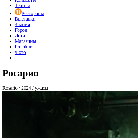
Театры
Рестораны
Выставки
Знания
Город
Дети
Магазины
Premium
Фото
Росарио
Rosario / 2024 / ужасы