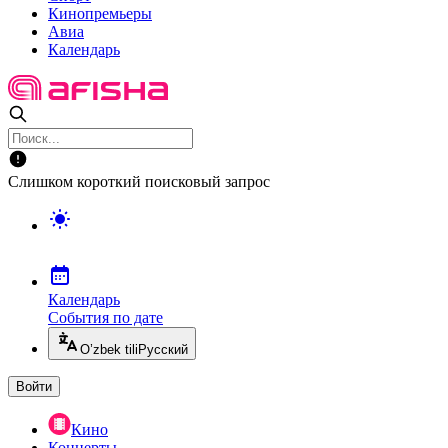
Кинопремьеры
Авиа
Календарь
Слишком короткий поисковый запрос
Календарь
События по дате
O’zbek tili
Русский
Войти
Кино
Концерты