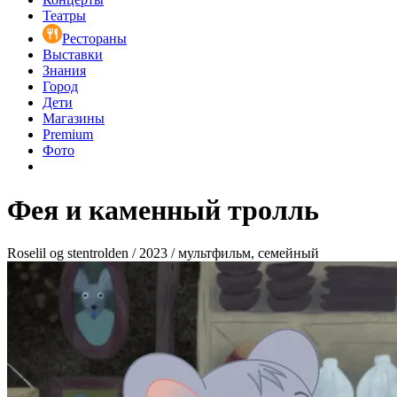
Театры
Рестораны
Выставки
Знания
Город
Дети
Магазины
Premium
Фото
Фея и каменный тролль
Roselil og stentrolden / 2023 / мультфильм, семейный