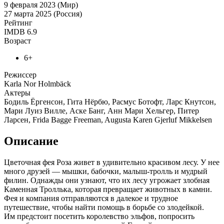
9 февраля 2023 (Мир)
27 марта 2025 (Россия)
Рейтинг
IMDB
6.9
Возраст
6+
Режиссер
Karla Nor Holmbäck
Актеры
Бодиль Ёргенсон, Гита Нёрбю, Расмус Ботофт, Ларс Кнутсон,
Мари Луиз Вилле, Аске Банг, Анн Мари Хельгер, Питер
Ларсен, Frida Bagge Freeman, Augusta Karen Gjerluf Mikkelsen
Описание
Цветочная фея Роза живет в удивительно красивом лесу. У нее
много друзей — мышки, бабочки, малыш-тролль и мудрый
филин. Однажды они узнают, что их лесу угрожает злобная
Каменная Троллька, которая превращает животных в камни.
Фея и компания отправляются в далекое и трудное
путешествие, чтобы найти помощь в борьбе со злодейкой.
Им предстоит посетить королевство эльфов, попросить