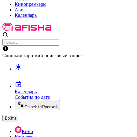
Кинопремьеры
Авиа
Календарь
Слишком короткий поисковый запрос
Календарь
События по дате
O’zbek tili
Русский
Войти
Кино
Концерты