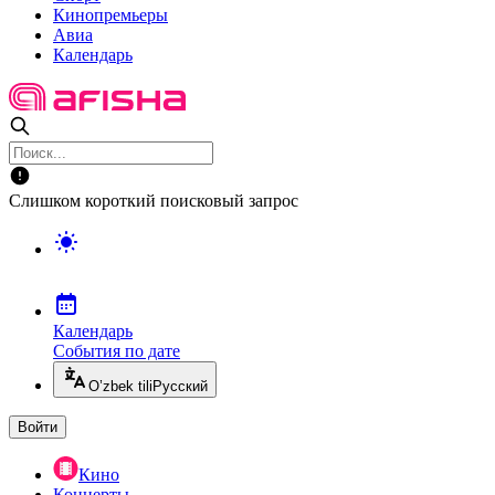
Кинопремьеры
Авиа
Календарь
Слишком короткий поисковый запрос
Календарь
События по дате
O’zbek tili
Русский
Войти
Кино
Концерты