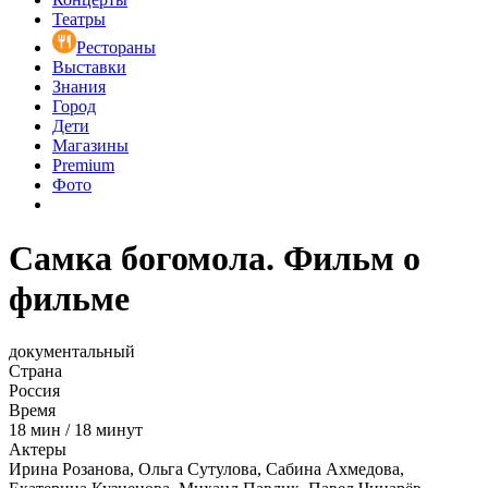
Театры
Рестораны
Выставки
Знания
Город
Дети
Магазины
Premium
Фото
Самка богомола. Фильм о
фильме
документальный
Страна
Россия
Время
18
мин
/
18 минут
Актеры
Ирина Розанова, Ольга Сутулова, Сабина Ахмедова,