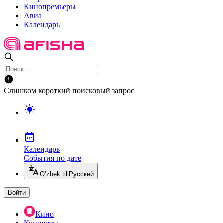
Кинопремьеры
Авиа
Календарь
Слишком короткий поисковый запрос
Календарь
События по дате
O’zbek tili
Русский
Войти
Кино
Концерты