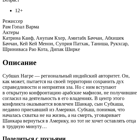
12+
Режиссер
Рам Гопал Варма
Актеры
Катрина Каиф, Анупам Кхер, Амитабх Баччан, Абхишек
Баччан, Кей Кей Менон, Суприя Патхак, Таниша, Рукхсар,
Шриниваса Рао Кота, Дипак Ширке
Описание
Субшах Нагре — региональный индийский авторитет. Он,
как может, пытается на своей территории сохранить дух
справедливости и неприятия зла. Но с ним вступают
в открытую конфронтацию арабские мафиози, не получившие
согласил на деятельность в его владениях. В центр этого
конфликта оказывается вовлечен Шанкар, сын Субхаша,
недавно приехавший из Америки. Субхаш, понимая, что
началась схватка не на жизнь, а на смерть, уговаривает
Шанкара вернуться в Америку, но тот не хочет оставлять отца
в трудную минуту…
Поделиться с друзьями