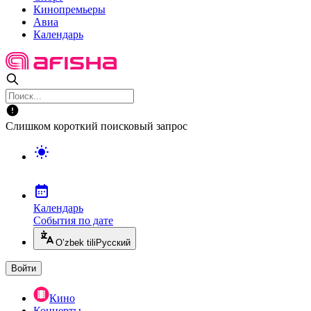
Кинопремьеры
Авиа
Календарь
Слишком короткий поисковый запрос
Календарь
События по дате
O’zbek tili
Русский
Войти
Кино
Концерты