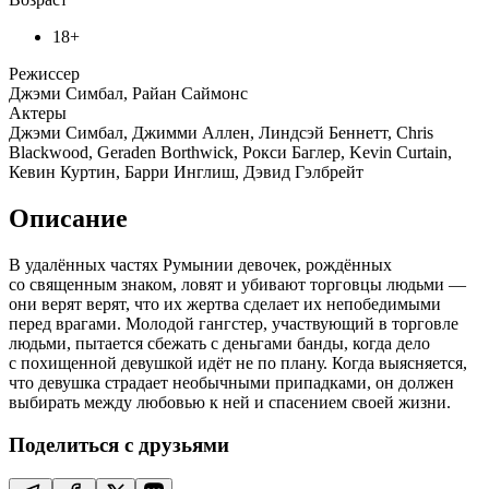
18+
Режиссер
Джэми Симбал, Райан Саймонс
Актеры
Джэми Симбал, Джимми Аллен, Линдсэй Беннетт, Chris
Blackwood, Geraden Borthwick, Рокси Баглер, Kevin Curtain,
Кевин Куртин, Барри Инглиш, Дэвид Гэлбрейт
Описание
В удалённых частях Румынии девочек, рождённых
со священным знаком, ловят и убивают торговцы людьми —
они верят верят, что их жертва сделает их непобедимыми
перед врагами. Молодой гангстер, участвующий в торговле
людьми, пытается сбежать с деньгами банды, когда дело
с похищенной девушкой идёт не по плану. Когда выясняется,
что девушка страдает необычными припадками, он должен
выбирать между любовью к ней и спасением своей жизни.
Поделиться с друзьями