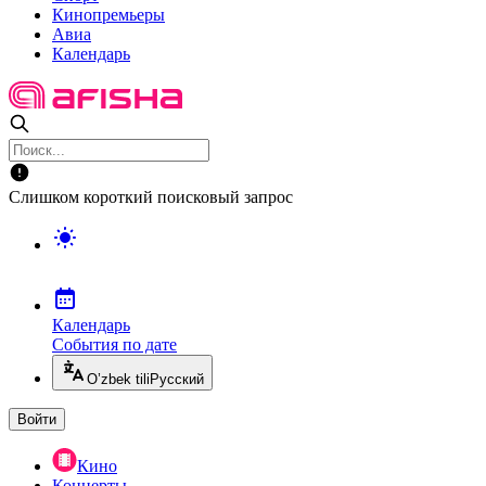
Кинопремьеры
Авиа
Календарь
Слишком короткий поисковый запрос
Календарь
События по дате
O’zbek tili
Русский
Войти
Кино
Концерты