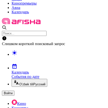
Кинопремьеры
Авиа
Календарь
Слишком короткий поисковый запрос
Календарь
События по дате
O’zbek tili
Русский
Войти
Кино
Концерты