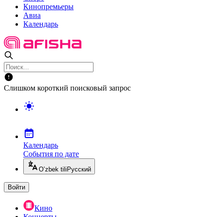
Кинопремьеры
Авиа
Календарь
Слишком короткий поисковый запрос
Календарь
События по дате
O’zbek tili
Русский
Войти
Кино
Концерты