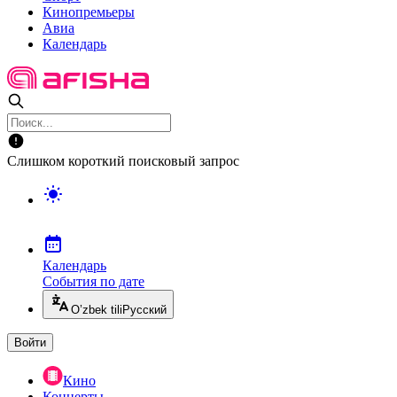
Кинопремьеры
Авиа
Календарь
Слишком короткий поисковый запрос
Календарь
События по дате
O’zbek tili
Русский
Войти
Кино
Концерты