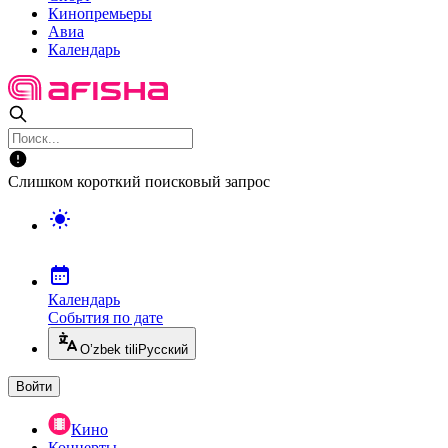
Кинопремьеры
Авиа
Календарь
Слишком короткий поисковый запрос
Календарь
События по дате
O’zbek tili
Русский
Войти
Кино
Концерты