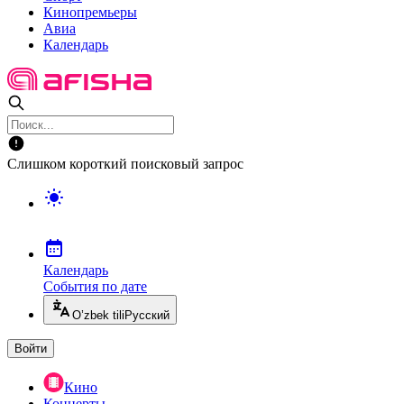
Кинопремьеры
Авиа
Календарь
Слишком короткий поисковый запрос
Календарь
События по дате
O’zbek tili
Русский
Войти
Кино
Концерты