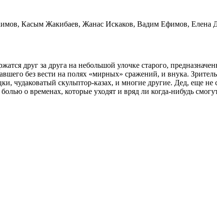
мов, Касым Жакибаев, Жанас Искаков, Вадим Ефимов, Елена Д
ржатся друг за друга на небольшой улочке старого, предназнач
павшего без вести на полях «мирных» сражений, и внука. Зрител
и, чудаковатый скульптор-казах, и многие другие. Дед, еще не 
олью о временах, которые уходят и вряд ли когда-нибудь смогут