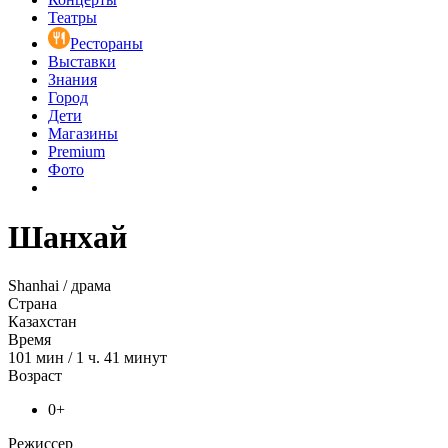
Театры
Рестораны
Выставки
Знания
Город
Дети
Магазины
Premium
Фото
Шанхай
Shanhai / драма
Страна
Казахстан
Время
101
мин
/
1 ч. 41 минут
Возраст
0+
Режиссер