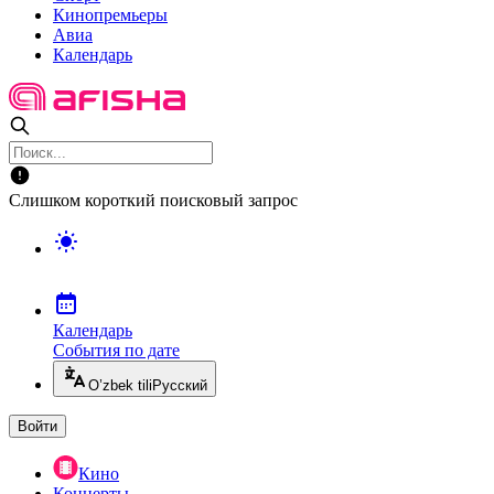
Кинопремьеры
Авиа
Календарь
Слишком короткий поисковый запрос
Календарь
События по дате
O’zbek tili
Русский
Войти
Кино
Концерты