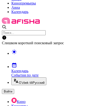
Кинопремьеры
Авиа
Календарь
Слишком короткий поисковый запрос
Календарь
События по дате
O’zbek tili
Русский
Войти
Кино
Концерты