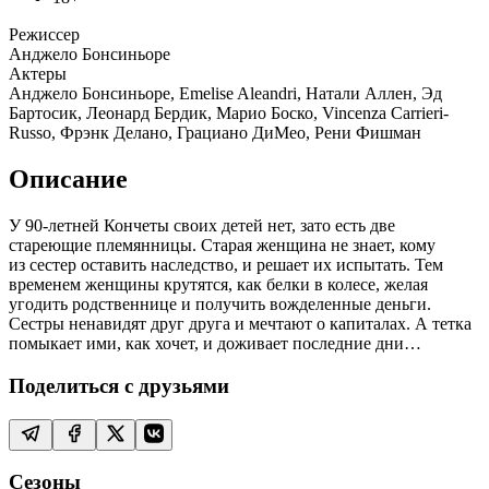
Режиссер
Анджело Бонсиньоре
Актеры
Анджело Бонсиньоре, Emelise Aleandri, Натали Аллен, Эд
Бартосик, Леонард Бердик, Марио Боско, Vincenza Carrieri-
Russo, Фрэнк Делано, Грациано ДиМео, Рени Фишман
Описание
У 90-летней Кончеты своих детей нет, зато есть две
стареющие племянницы. Старая женщина не знает, кому
из сестер оставить наследство, и решает их испытать. Тем
временем женщины крутятся, как белки в колесе, желая
угодить родственнице и получить вожделенные деньги.
Сестры ненавидят друг друга и мечтают о капиталах. А тетка
помыкает ими, как хочет, и доживает последние дни…
Поделиться с друзьями
Сезоны