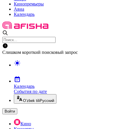
Кинопремьеры
Авиа
Календарь
Слишком короткий поисковый запрос
Календарь
События по дате
O’zbek tili
Русский
Войти
Кино
Концерты