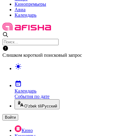
Кинопремьеры
Авиа
Календарь
Слишком короткий поисковый запрос
Календарь
События по дате
O’zbek tili
Русский
Войти
Кино
Концерты