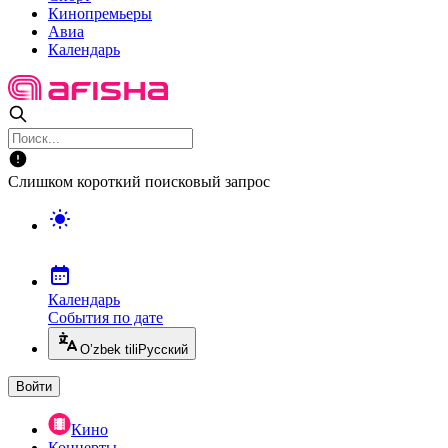
Кинопремьеры
Авиа
Календарь
Слишком короткий поисковый запрос
Календарь
События по дате
O’zbek tili
Русский
Войти
Кино
Концерты