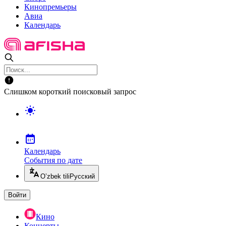
Кинопремьеры
Авиа
Календарь
Слишком короткий поисковый запрос
Календарь
События по дате
O’zbek tili
Русский
Войти
Кино
Концерты