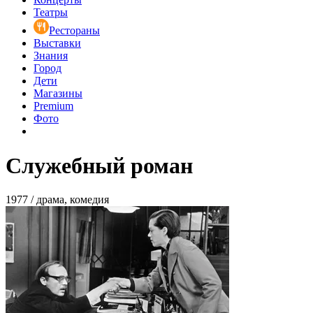
Театры
Рестораны
Выставки
Знания
Город
Дети
Магазины
Premium
Фото
Служебный роман
1977 / драма, комедия