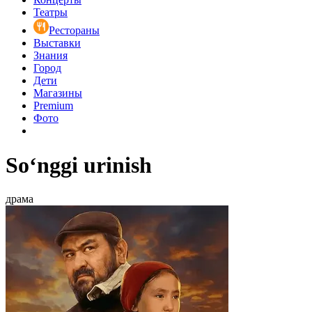
Театры
Рестораны
Выставки
Знания
Город
Дети
Магазины
Premium
Фото
So‘nggi urinish
драма