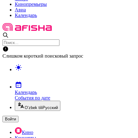
Кинопремьеры
Авиа
Календарь
Слишком короткий поисковый запрос
Календарь
События по дате
O’zbek tili
Русский
Войти
Кино
Концерты