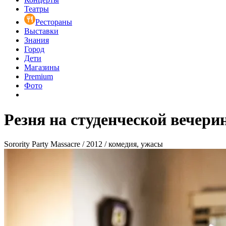
Театры
Рестораны
Выставки
Знания
Город
Дети
Магазины
Premium
Фото
Резня на студенческой вечери
Sorority Party Massacre / 2012 / комедия, ужасы