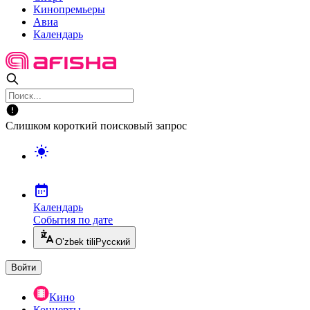
Кинопремьеры
Авиа
Календарь
Слишком короткий поисковый запрос
Календарь
События по дате
O’zbek tili
Русский
Войти
Кино
Концерты