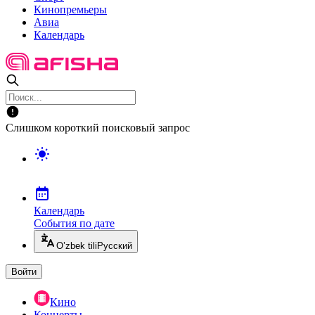
Кинопремьеры
Авиа
Календарь
Слишком короткий поисковый запрос
Календарь
События по дате
O’zbek tili
Русский
Войти
Кино
Концерты