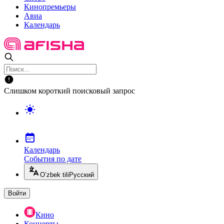
Кинопремьеры
Авиа
Календарь
Слишком короткий поисковый запрос
Календарь
События по дате
O’zbek tili
Русский
Войти
Кино
Концерты