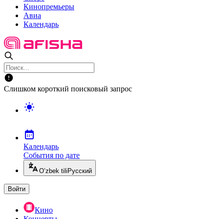
Кинопремьеры
Авиа
Календарь
Слишком короткий поисковый запрос
Календарь
События по дате
O’zbek tili
Русский
Войти
Кино
Концерты