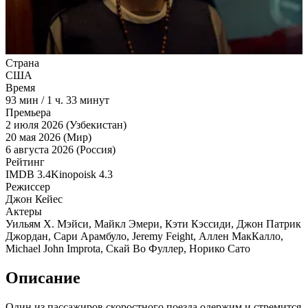
Страна
США
Время
93
мин
/
1 ч. 33 минут
Премьера
2 июля 2026 (Узбекистан)
20 мая 2026 (Мир)
6 августа 2026 (Россия)
Рейтинг
IMDB
3.4
Kinopoisk
4.3
Режиссер
Джон Кейес
Актеры
Уильям Х. Мэйси, Майкл Эмери, Кэти Кэссиди, Джон Патрик
Джордан, Сари Арамбуло, Jeremy Feight, Аллен МакКалло,
Michael John Improta, Скай Во Фуллер, Норико Сато
Описание
Один из пассажиров скоростного поезда одержим и стремится