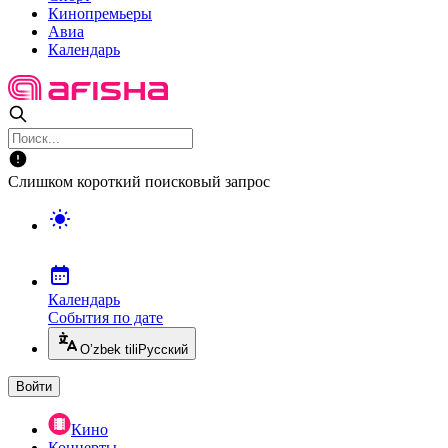
Кинопремьеры
Авиа
Календарь
Слишком короткий поисковый запрос
Календарь
События по дате
O’zbek tili
Русский
Войти
Кино
Концерты