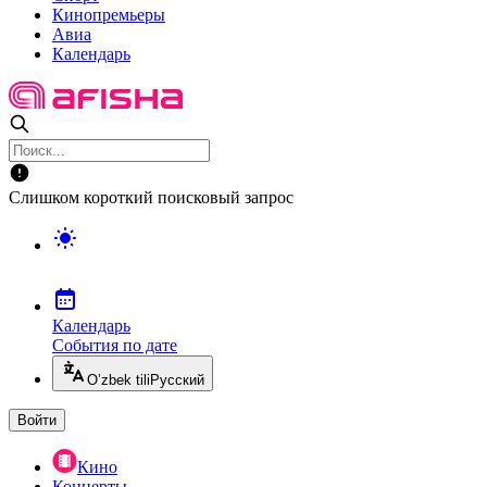
Кинопремьеры
Авиа
Календарь
Слишком короткий поисковый запрос
Календарь
События по дате
O’zbek tili
Русский
Войти
Кино
Концерты