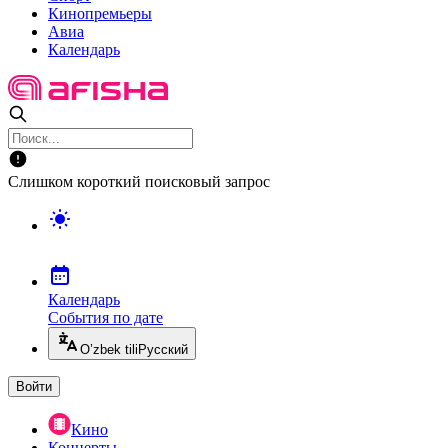
Кинопремьеры
Авиа
Календарь
Слишком короткий поисковый запрос
Календарь
События по дате
O’zbek tili
Русский
Войти
Кино
Концерты