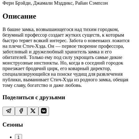
Ферн Брэйди, Джамали Мэддикс, Райан Сэмпсон
Описание
В башне замка, возвышающегося над тихим городком,
безумный профессор создает жутких существ, к которым
быстро теряет всякий интерес. Забота о новеньких ложится
на плечи Стич-Хэда. Он — первое творение профессора,
заботливый и дружелюбный хранитель замка и его
обитателей. Только ему под силу укрощать самые дикие
монструозные инстинкты. Но, когда в соседний городок
приезжает бродячий цирк, его коварный директор,
специализирующийся на поиске чудищ для развлечения
публики, выманивает Стич-Хэда из родного замка, обещая
тому славу, богатство и даже любовь.
Поделиться с друзьями
Сезоны
1