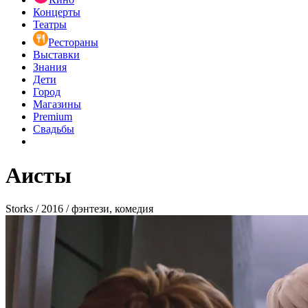
Концерты
Театры
Рестораны
Выставки
Знания
Дети
Город
Магазины
Premium
Свадьбы
Аисты
Storks / 2016 / фэнтези, комедия