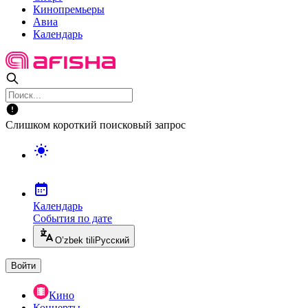
Кинопремьеры
Авиа
Календарь
Слишком короткий поисковый запрос
Календарь
События по дате
O’zbek tili
Русский
Войти
Кино
Концерты