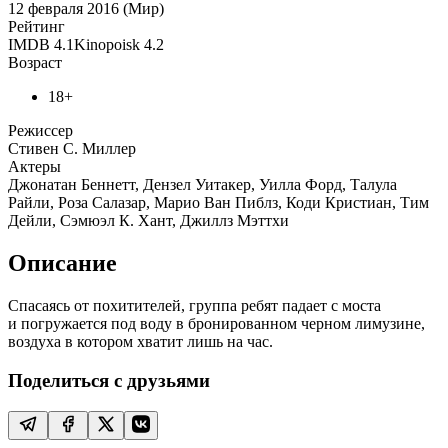
12 февраля 2016 (Мир)
Рейтинг
IMDB
4.1
Kinopoisk
4.2
Возраст
18+
Режиссер
Стивен С. Миллер
Актеры
Джонатан Беннетт, Дензел Уитакер, Уилла Форд, Талула
Райли, Роза Салазар, Марио Ван Пиблз, Коди Кристиан, Тим
Дейли, Сэмюэл К. Хант, Джиллз Мэттхи
Описание
Спасаясь от похитителей, группа ребят падает с моста
и погружается под воду в бронированном черном лимузине,
воздуха в котором хватит лишь на час.
Поделиться с друзьями