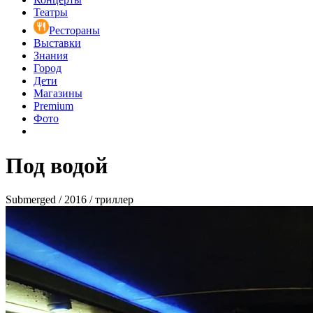
Театры
Рестораны
Выставки
Знания
Город
Дети
Магазины
Premium
Фото
Под водой
Submerged / 2016 / триллер