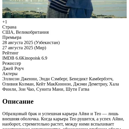
+1
Страна
США, Великобритания
Премьера
28 августа 2025 (Узбекистан)
27 августа 2025 (Мир)
Рейтинг
IMDB
6.6
Kinopoisk
6.9
Режиссер
Джей Роуч
Актеры
Эллисон Дженни, Энди Сэмберг, Бенедикт Камбербэтч,
Оливия Колман, Кейт МакКиннон, Джэми Деметриу, Хала
Финли, Зои Чао, Сунита Мани, Шути Гатва
Описание
Образцовый брак и успешная карьера Айви и Тео — лишь
внешняя оболочка. Когда карьера Тео рушится, а успех Айви,
наоборот, стремительно растет, между ними вспыхивает