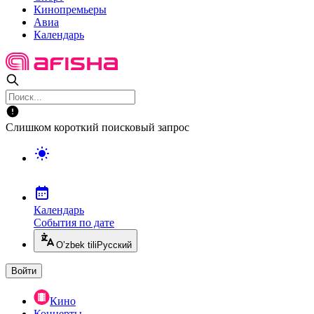
Кинопремьеры
Авиа
Календарь
Слишком короткий поисковый запрос
Календарь
События по дате
O’zbek tili
Русский
Войти
Кино
Концерты