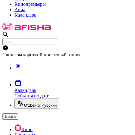
Кинопремьеры
Авиа
Календарь
Слишком короткий поисковый запрос
Календарь
События по дате
O’zbek tili
Русский
Войти
Кино
Концерты