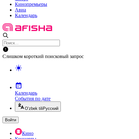
Кинопремьеры
Авиа
Календарь
Слишком короткий поисковый запрос
Календарь
События по дате
O’zbek tili
Русский
Войти
Кино
Концерты