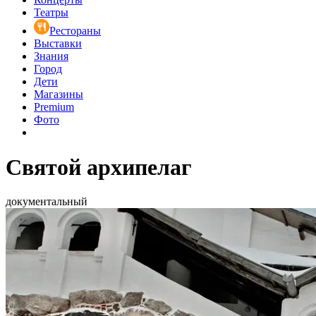
Театры
Рестораны
Выставки
Знания
Город
Дети
Магазины
Premium
Фото
Святой архипелаг
документальный