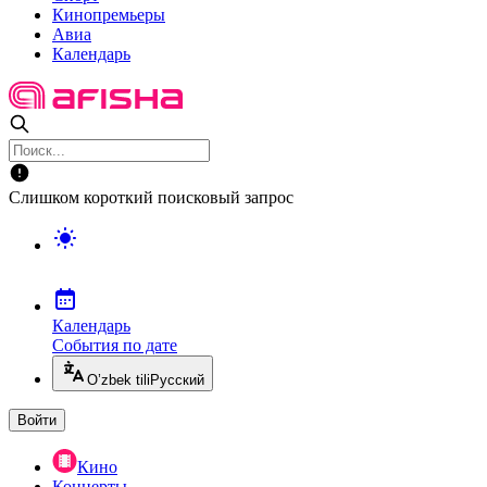
Кинопремьеры
Авиа
Календарь
Слишком короткий поисковый запрос
Календарь
События по дате
O’zbek tili
Русский
Войти
Кино
Концерты