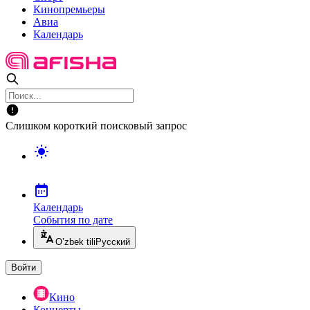
Кинопремьеры
Авиа
Календарь
Слишком короткий поисковый запрос
Календарь
События по дате
O’zbek tili
Русский
Войти
Кино
Концерты