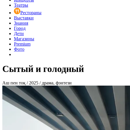
Театры
Рестораны
Выставки
Знания
Город
Дети
Магазины
Premium
Фото
Сытый и голодный
Аш пен тоқ / 2025 / драма, фэнтези