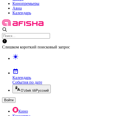
Кинопремьеры
Авиа
Календарь
Слишком короткий поисковый запрос
Календарь
События по дате
O’zbek tili
Русский
Войти
Кино
Концерты