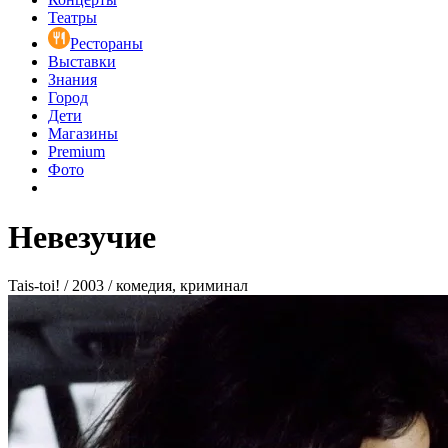
Театры
Рестораны
Выставки
Знания
Город
Дети
Магазины
Premium
Фото
Невезучие
Tais-toi! / 2003 / комедия, криминал