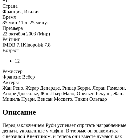
+11
Страна
Франция, Италия
Время
85
мин
/
1 ч. 25 минут
Премьера
22 октября 2003 (Мир)
Рейтинг
IMDB
7.1
Kinopoisk
7.8
Возраст
12+
Режиссер
Франсис Вебер
Актеры
Жан Рено, Жерар Депардье, Ришар Берри, Лоран Гамелон,
Андре Дюссолье, Жан-Пьер Мало, Орельен Рекуан, Жан-
Мишель Нуари, Венсан Москато, Тикки Ольгадо
Описание
Перед заключением Руби успевает спрятать награбленные
деньги, украденные у мафии. В тюрьме он знакомится
с верзилой Квентином, и теперь они вместе думают, как