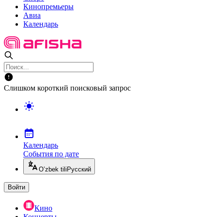
Кинопремьеры
Авиа
Календарь
Слишком короткий поисковый запрос
Календарь
События по дате
O’zbek tili
Русский
Войти
Кино
Концерты