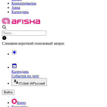
Кинопремьеры
Авиа
Календарь
Слишком короткий поисковый запрос
Календарь
События по дате
O’zbek tili
Русский
Войти
Кино
Концерты