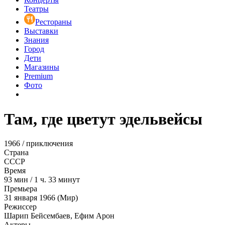
Театры
Рестораны
Выставки
Знания
Город
Дети
Магазины
Premium
Фото
Там, где цветут эдельвейсы
1966 / приключения
Страна
СССР
Время
93
мин
/
1 ч. 33 минут
Премьера
31 января 1966 (Мир)
Режиссер
Шарип Бейсембаев, Ефим Арон
Актеры