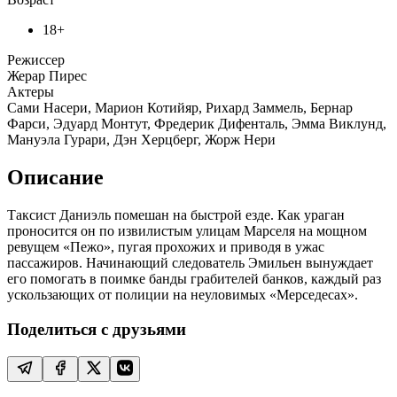
18+
Режиссер
Жерар Пирес
Актеры
Сами Насери, Марион Котийяр, Рихард Заммель, Бернар
Фарси, Эдуард Монтут, Фредерик Дифенталь, Эмма Виклунд,
Мануэла Гурари, Дэн Херцберг, Жорж Нери
Описание
Таксист Даниэль помешан на быстрой езде. Как ураган
проносится он по извилистым улицам Марселя на мощном
ревущем «Пежо», пугая прохожих и приводя в ужас
пассажиров. Начинающий следователь Эмильен вынуждает
его помогать в поимке банды грабителей банков, каждый раз
ускользающих от полиции на неуловимых «Мерседесах».
Поделиться с друзьями