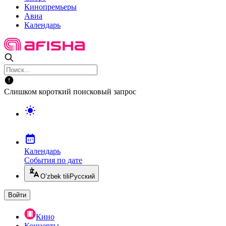
Кинопремьеры
Авиа
Календарь
Слишком короткий поисковый запрос
Календарь
События по дате
O’zbek tili
Русский
Войти
Кино
Концерты