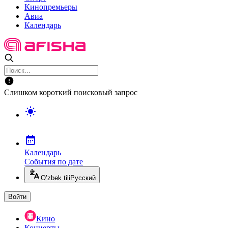
Кинопремьеры
Авиа
Календарь
Слишком короткий поисковый запрос
Календарь
События по дате
O’zbek tili
Русский
Войти
Кино
Концерты