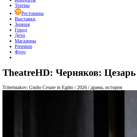
Театры
Рестораны
Выставки
Знания
Город
Дети
Магазины
Premium
Фото
TheatreHD: Черняков: Цезарь
Tcherniakov: Giulio Cesare in Egitto / 2026 / драма, история