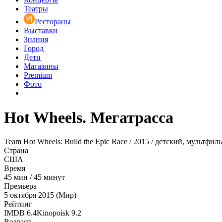
Театры
Рестораны
Выставки
Знания
Город
Дети
Магазины
Premium
Фото
Hot Wheels. Мегатрасса
Team Hot Wheels: Build the Epic Race / 2015 / детский, мультфил
Страна
США
Время
45
мин
/
45 минут
Премьера
5 октября 2015 (Мир)
Рейтинг
IMDB
6.4
Kinopoisk
9.2
Возраст