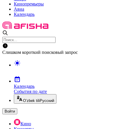
Кинопремьеры
Авиа
Календарь
Слишком короткий поисковый запрос
Календарь
События по дате
O’zbek tili
Русский
Войти
Кино
Концерты