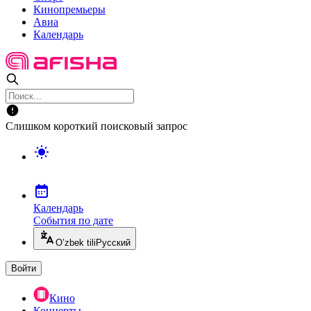
Кинопремьеры
Авиа
Календарь
Слишком короткий поисковый запрос
Календарь
События по дате
O’zbek tili
Русский
Войти
Кино
Концерты