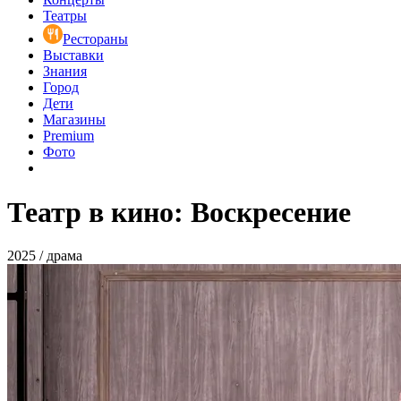
Театры
Рестораны
Выставки
Знания
Город
Дети
Магазины
Premium
Фото
Театр в кино: Воскресение
2025 / драма