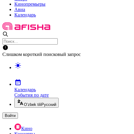
Кинопремьеры
Авиа
Календарь
Слишком короткий поисковый запрос
Календарь
События по дате
O’zbek tili
Русский
Войти
Кино
Концерты