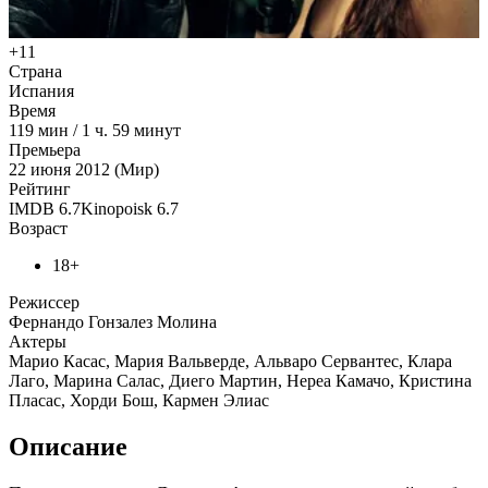
+11
Страна
Испания
Время
119
мин
/
1 ч. 59 минут
Премьера
22 июня 2012 (Мир)
Рейтинг
IMDB
6.7
Kinopoisk
6.7
Возраст
18+
Режиссер
Фернандо Гонзалез Молина
Актеры
Марио Касас, Мария Вальверде, Альваро Сервантес, Клара
Лаго, Марина Салас, Диего Мартин, Нереа Камачо, Кристина
Пласас, Хорди Бош, Кармен Элиас
Описание