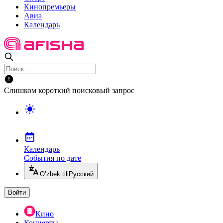
Кинопремьеры
Авиа
Календарь
Слишком короткий поисковый запрос
Календарь
События по дате
O’zbek tili
Русский
Войти
Кино
Концерты