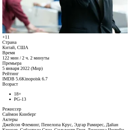
+11
Страна
Китай, США
Время
122
мин
/
2 ч. 2 минуты
Премьера
5 января 2022 (Мир)
Рейтинг
IMDB
5.6
Kinopoisk
6.7
Возраст
18+
PG-13
Режиссер
Саймон Кинберг
Актеры
Джейсон Флеминг, Пенелопа Крус, Эдгар Рамирес, Дайан
Крюгер, Себастиан Стэн, Сильвестр Грот, Джессика Честейн,