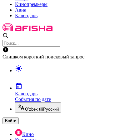
Кинопремьеры
Авиа
Календарь
Слишком короткий поисковый запрос
Календарь
События по дате
O’zbek tili
Русский
Войти
Кино
Концерты