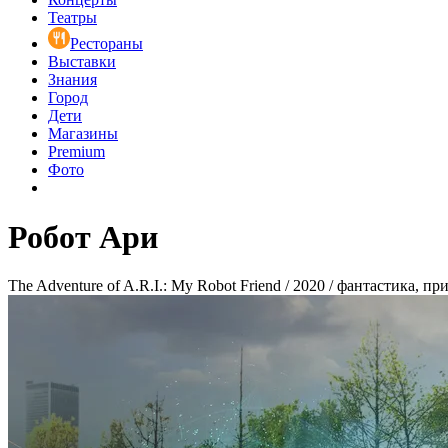
Театры
Рестораны
Выставки
Знания
Город
Дети
Магазины
Premium
Фото
Робот Ари
The Adventure of A.R.I.: My Robot Friend / 2020 / фантастика, п