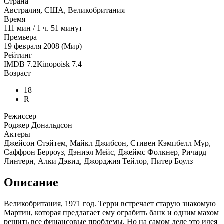
Страна
Австралия, США, Великобритания
Время
111
мин
/
1 ч. 51 минут
Премьера
19 февраля 2008 (Мир)
Рейтинг
IMDB
7.2
Kinopoisk
7.4
Возраст
18+
R
Режиссер
Роджер Дональдсон
Актеры
Джейсон Стэйтем, Майкл Джибсон, Стивен Кэмпбелл Мур,
Саффрон Берроуз, Дэниэл Мейс, Джеймс Фолкнер, Ричард
Линтерн, Алки Дэвид, Джорджия Тейлор, Питер Боулз
Описание
Великобритания, 1971 год. Терри встречает старую знакомую
Мартин, которая предлагает ему ограбить банк и одним махом
решить все финансовые проблемы. Но на самом деле это идея