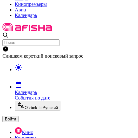
Кинопремьеры
Авиа
Календарь
Слишком короткий поисковый запрос
Календарь
События по дате
O’zbek tili
Русский
Войти
Кино
Концерты